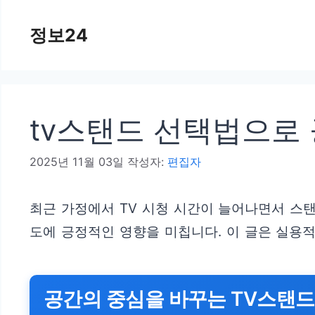
컨
정보24
텐
츠
로
건
tv스탠드 선택법으로
너
뛰
2025년 11월 03일
작성자:
편집자
기
최근 가정에서 TV 시청 시간이 늘어나면서 스
도에 긍정적인 영향을 미칩니다. 이 글은 실용
공간의 중심을 바꾸는 TV스탠드