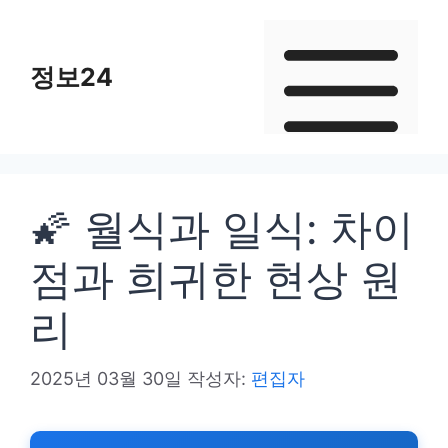
컨
텐
정보24
츠
로
건
너
뛰
🌠 월식과 일식: 차이
기
점과 희귀한 현상 원
리
2025년 03월 30일
작성자:
편집자