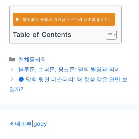
▶️
블랙홀과 웜홀의 차이점 – 우주의 신비를 밝히다
Table of Contents
카
천체물리학
테
블루문, 슈퍼문, 핑크문: 달의 별명과 의미
고
🌑 달의 뒷면 미스터리: 왜 항상 같은 면만 보
리
일까?
베네핏뷰
|
gody