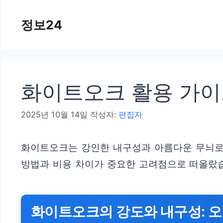
컨
정보24
텐
츠
로
건
화이트오크 활용 가이
너
뛰
2025년 10월 14일
작성자:
편집자
기
화이트오크는 강인한 내구성과 아름다운 무늬로 
방법과 비용 차이가 중요한 고려점으로 떠올랐습니
화이트오크의 강도와 내구성: 오