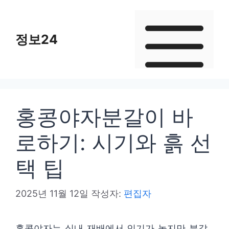
컨
텐
정보24
츠
로
건
너
뛰
홍콩야자분갈이 바
기
로하기: 시기와 흙 선
택 팁
2025년 11월 12일
작성자:
편집자
홍콩야자는 실내 재배에서 인기가 높지만 분갈