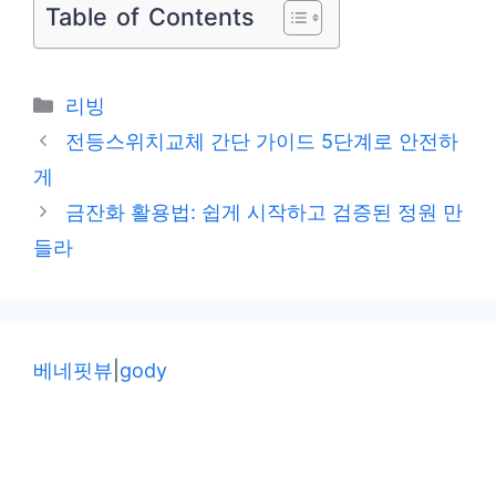
Table of Contents
카
리빙
테
전등스위치교체 간단 가이드 5단계로 안전하
고
게
리
금잔화 활용법: 쉽게 시작하고 검증된 정원 만
들라
베네핏뷰
|
gody