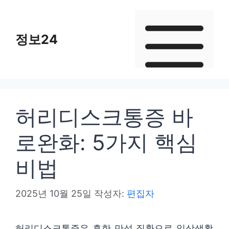
컨
텐
정보24
츠
로
건
너
뛰
허리디스크통증 바
기
로완화: 5가지 핵심
비법
2025년 10월 25일
작성자:
편집자
허리디스크통증은 흔한 만성 질환으로 일상생활