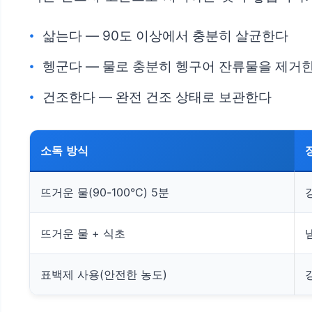
삶는다 — 90도 이상에서 충분히 살균한다
헹군다 — 물로 충분히 헹구어 잔류물을 제거
건조한다 — 완전 건조 상태로 보관한다
소독 방식
뜨거운 물(90-100°C) 5분
뜨거운 물 + 식초
표백제 사용(안전한 농도)