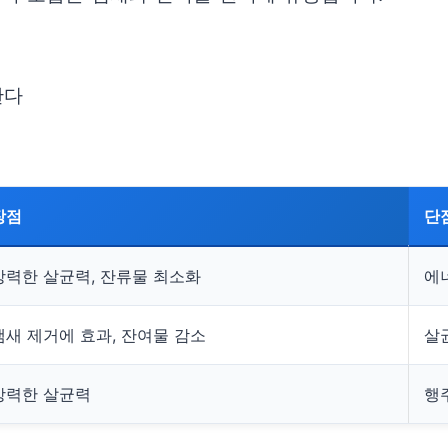
한다
장점
단
강력한 살균력, 잔류물 최소화
에
냄새 제거에 효과, 잔여물 감소
살
강력한 살균력
행