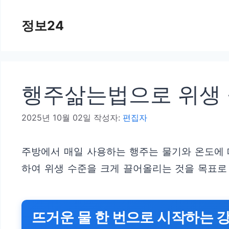
컨
정보24
텐
츠
로
건
행주삶는법으로 위생 
너
뛰
2025년 10월 02일
작성자:
편집자
기
주방에서 매일 사용하는 행주는 물기와 온도에 
하여 위생 수준을 크게 끌어올리는 것을 목표로
뜨거운 물 한 번으로 시작하는 