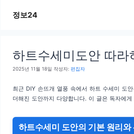
컨
정보24
텐
츠
로
건
하트수세미도안 따라하
너
뛰
2025년 11월 18일
작성자:
편집자
기
최근 DIY 손뜨개 열풍 속에서 하트 수세미 도
더해진 도안까지 다양합니다. 이 글은 독자에게
하트수세미 도안의 기본 원리와