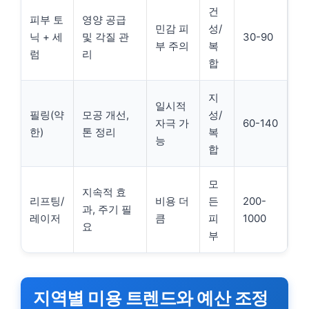
건
피부 토
영양 공급
민감 피
성/
닉 + 세
및 각질 관
30-90
부 주의
복
럼
리
합
지
일시적
필링(약
모공 개선,
성/
자극 가
60-140
한)
톤 정리
복
능
합
모
지속적 효
리프팅/
비용 더
든
200-
과, 주기 필
레이저
큼
피
1000
요
부
지역별 미용 트렌드와 예산 조정