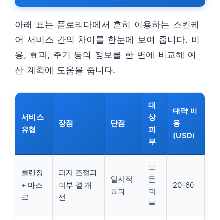
아래 표는 플로리다에서 흔히 이용하는 스킨케
어 서비스 간의 차이를 한눈에 보여 줍니다. 비
용, 효과, 주기 등의 정보를 한 번에 비교해 예
산 계획에 도움을 줍니다.
대
대략 비
서비스
상
장점
단점
용
유형
피
(USD)
부
모
클렌징
피지 조절과
일시적
든
+ 마스
피부 결 개
20-60
효과
피
크
선
부