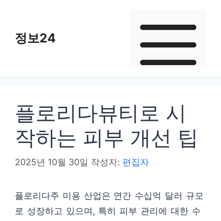
컨
텐
정보24
츠
로
건
너
뛰
플로리다뷰티로 시
기
작하는 피부 개선 팁
2025년 10월 30일
작성자:
편집자
플로리다주 미용 산업은 연간 수십억 달러 규모
로 성장하고 있으며, 특히 피부 관리에 대한 수