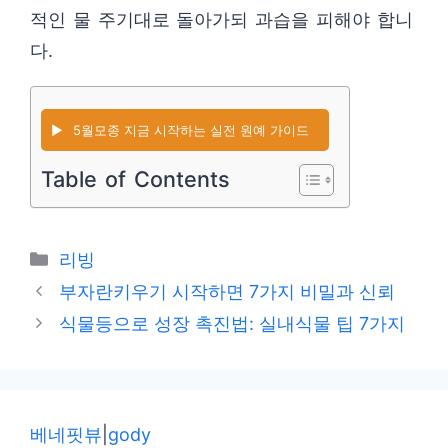
적인 물 주기대로 돌아가되 과습을 피해야 합니
다.
▶️
5월모종 지금 시작하는 실전 원예 가이드
Table of Contents
카
리빙
테
부자란키우기 시작하면 7가지 비밀과 신뢰
고
식물등으로 성장 촉진법: 실내식물 팁 7가지
리
베네핏뷰
|
gody