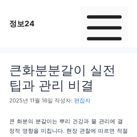
컨
텐
정보24
츠
로
건
너
뛰
큰화분분갈이 실전
기
팁과 관리 비결
2025년 11월 16일
작성자:
편집자
큰 화분의 분갈이는 뿌리 건강과 물 관리에 결
정적 영향을 미칩니다. 현장 관찰에 따르면 적절