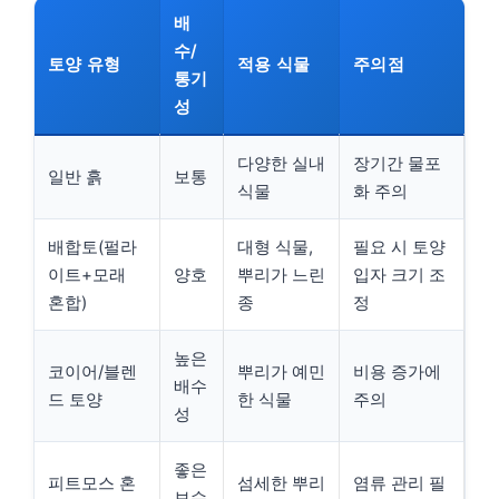
배
수/
토양 유형
적용 식물
주의점
통기
성
다양한 실내
장기간 물포
일반 흙
보통
식물
화 주의
배합토(펄라
대형 식물,
필요 시 토양
이트+모래
양호
뿌리가 느린
입자 크기 조
혼합)
종
정
높은
코이어/블렌
뿌리가 예민
비용 증가에
배수
드 토양
한 식물
주의
성
좋은
피트모스 혼
섬세한 뿌리
염류 관리 필
보수