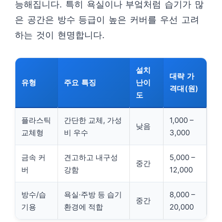
능해집니다. 특히 욕실이나 부엌처럼 습기가 많
은 공간은 방수 등급이 높은 커버를 우선 고려
하는 것이 현명합니다.
설치
대략 가
유형
주요 특징
난이
격대(원)
도
플라스틱
간단한 교체, 가성
1,000 –
낮음
교체형
비 우수
3,000
금속 커
견고하고 내구성
5,000 –
중간
버
강함
12,000
방수/습
욕실·주방 등 습기
8,000 –
중간
기용
환경에 적합
20,000