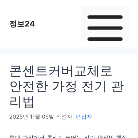
컨
텐
정보24
츠
로
건
너
뛰
콘센트커버교체로
기
안전한 가정 전기 관
리법
2025년 11월 06일
작성자:
편집자
현대 가정에서 콘센트 커버는 전기 안전의 핵심