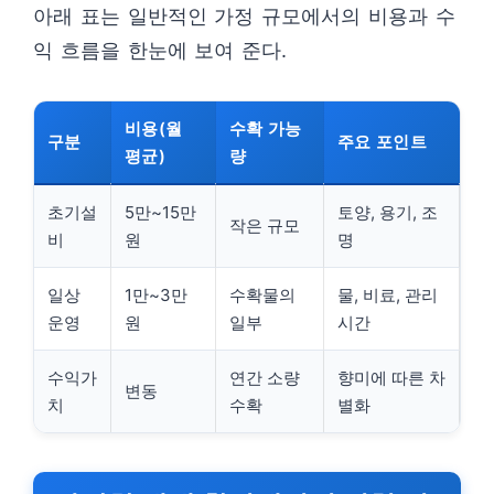
아래 표는 일반적인 가정 규모에서의 비용과 수
익 흐름을 한눈에 보여 준다.
비용(월
수확 가능
구분
주요 포인트
평균)
량
초기설
5만~15만
토양, 용기, 조
작은 규모
비
원
명
일상
1만~3만
수확물의
물, 비료, 관리
운영
원
일부
시간
수익가
연간 소량
향미에 따른 차
변동
치
수확
별화