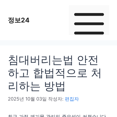
컨
텐
정보24
츠
로
건
너
뛰
침대버리는법 안전
기
하고 합법적으로 처
리하는 방법
2025년 10월 03일
작성자:
편집자
최근 가정 폐기물 관리의 중요성이 커졌습니다.