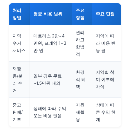
처리
주요
평균 비용 범위
주요 단점
방법
장점
편리
지역
매트리스 2만~4
지역에 따
하고
수거
만원, 프레임 1~3
라 비용 변
합법
서비스
만 원
동 큼
적
재활
환경
지역별 참
용/분
일부 경우 무료
적 혜
여 여부에
리 수
~1.5만원 내외
택
차이
거
중고
자원
상태에 따
상태에 따라 수익
판매/
재활
른 수익 한
또는 비용 없음
기부
용
계