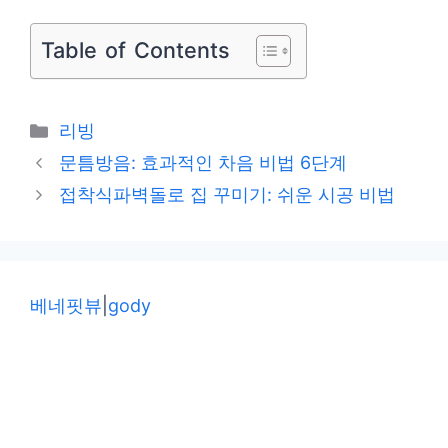
Table of Contents
카
리빙
테
문틈방음: 효과적인 차음 비법 6단계
고
접착식파벽돌로 집 꾸미기: 쉬운 시공 비법
리
베네핏뷰
|
gody