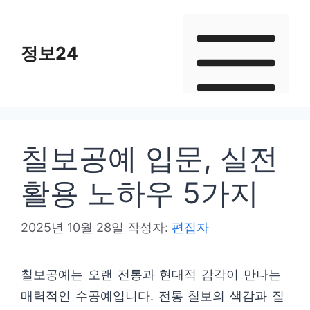
컨
텐
정보24
츠
로
건
너
뛰
칠보공예 입문, 실전
기
활용 노하우 5가지
2025년 10월 28일
작성자:
편집자
칠보공예는 오랜 전통과 현대적 감각이 만나는
매력적인 수공예입니다. 전통 칠보의 색감과 질