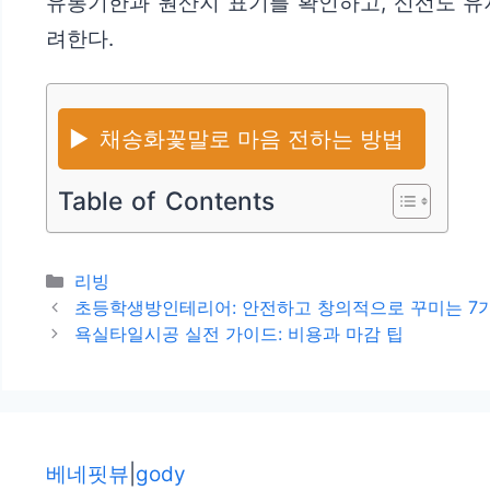
유통기한과 원산지 표기를 확인하고, 신선도 유
려한다.
▶️
채송화꽃말로 마음 전하는 방법
Table of Contents
카
리빙
테
초등학생방인테리어: 안전하고 창의적으로 꾸미는 7
고
욕실타일시공 실전 가이드: 비용과 마감 팁
리
베네핏뷰
|
gody