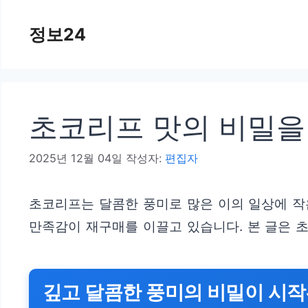
컨
정보24
텐
츠
로
건
초코리프 맛의 비밀을
너
뛰
2025년 12월 04일
작성자:
편집자
기
초코리프는 달콤한 풍미로 많은 이의 일상에 작
만족감이 재구매를 이끌고 있습니다. 본 글은 
깊고 달콤한 풍미의 비밀이 시