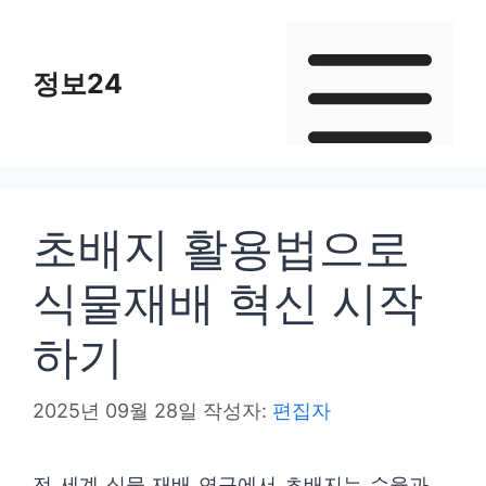
컨
텐
정보24
츠
로
건
너
뛰
초배지 활용법으로
기
식물재배 혁신 시작
하기
2025년 09월 28일
작성자:
편집자
전 세계 식물 재배 연구에서 초배지는 수율과