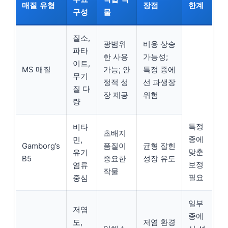
매질 유형
장점
한계
구성
물
질소,
광범위
비용 상승
파타
한 사용
가능성;
이트,
MS 매질
가능; 안
특정 종에
무기
정적 성
선 과생장
질 다
장 제공
위험
량
특정
비타
초배지
종에
민,
Gamborg’s
품질이
균형 잡힌
맞춘
유기
B5
중요한
성장 유도
보정
염류
작물
필요
중심
일부
저염
종에
도,
저염 환경