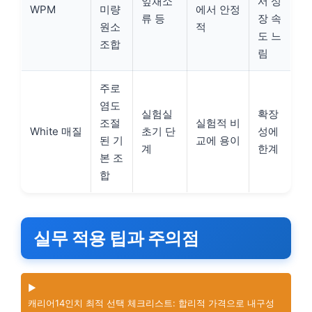
잎채소
서 성
WPM
미량
에서 안정
류 등
장 속
원소
적
도 느
조합
림
주로
염도
실험실
확장
조절
실험적 비
White 매질
초기 단
성에
된 기
교에 용이
계
한계
본 조
합
실무 적용 팁과 주의점
▶️
캐리어14인치 최적 선택 체크리스트: 합리적 가격으로 내구성