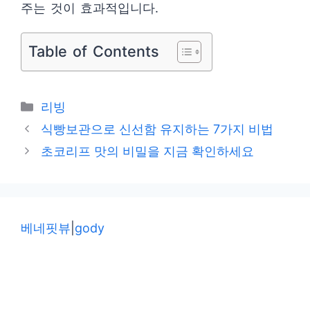
주는 것이 효과적입니다.
Table of Contents
카
리빙
테
식빵보관으로 신선함 유지하는 7가지 비법
고
초코리프 맛의 비밀을 지금 확인하세요
리
베네핏뷰
|
gody