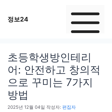
컨
텐
정보24
츠
로
건
너
뛰
초등학생방인테리
기
어: 안전하고 창의적
으로 꾸미는 7가지
방법
2025년 12월 04일
작성자:
편집자