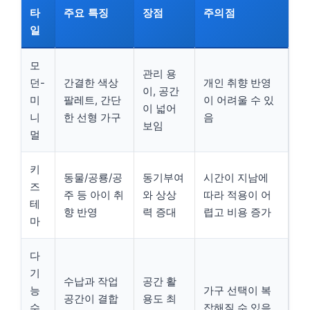
타
주요 특징
장점
주의점
일
모
관리 용
던-
간결한 색상
개인 취향 반영
이, 공간
미
팔레트, 간단
이 어려울 수 있
이 넓어
니
한 선형 가구
음
보임
멀
키
동물/공룡/공
동기부여
시간이 지남에
즈
주 등 아이 취
와 상상
따라 적용이 어
테
향 반영
력 증대
렵고 비용 증가
마
다
기
수납과 작업
공간 활
능
가구 선택이 복
공간이 결합
용도 최
수
잡해질 수 있음