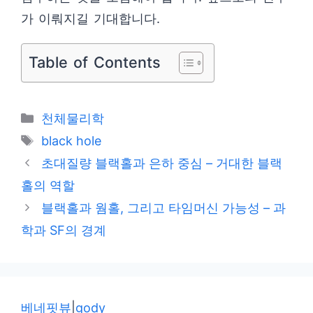
가 이뤄지길 기대합니다.
Table of Contents
카
천체물리학
테
태
black hole
고
그
초대질량 블랙홀과 은하 중심 – 거대한 블랙
리
홀의 역할
블랙홀과 웜홀, 그리고 타임머신 가능성 – 과
학과 SF의 경계
베네핏뷰
|
gody