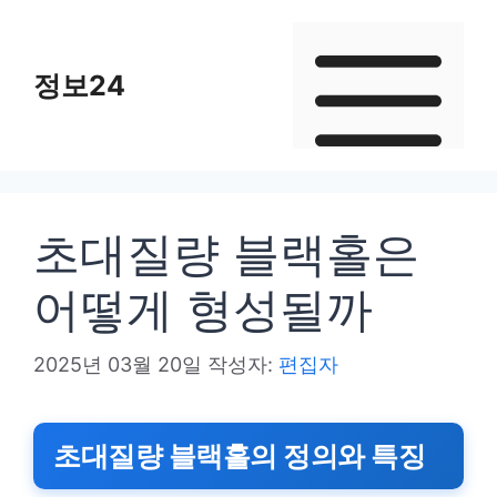
컨
텐
정보24
츠
로
건
너
뛰
초대질량 블랙홀은
기
어떻게 형성될까
2025년 03월 20일
작성자:
편집자
초대질량 블랙홀의 정의와 특징