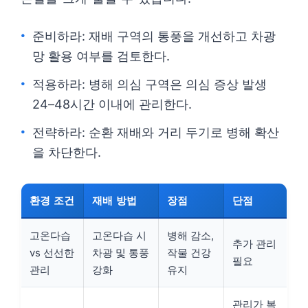
준비하라: 재배 구역의 통풍을 개선하고 차광
망 활용 여부를 검토한다.
적용하라: 병해 의심 구역은 의심 증상 발생
24–48시간 이내에 관리한다.
전략하라: 순환 재배와 거리 두기로 병해 확산
을 차단한다.
환경 조건
재배 방법
장점
단점
고온다습
고온다습 시
병해 감소,
추가 관리
vs 선선한
차광 및 통풍
작물 건강
필요
관리
강화
유지
관리가 복