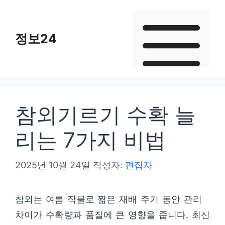
컨
텐
정보24
츠
로
건
너
뛰
참외기르기 수확 늘
기
리는 7가지 비법
2025년 10월 24일
작성자:
편집자
참외는 여름 작물로 짧은 재배 주기 동안 관리
차이가 수확량과 품질에 큰 영향을 줍니다. 최신