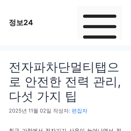
컨
텐
정보24
츠
로
건
너
뛰
전자파차단멀티탭으
기
로 안전한 전력 관리,
다섯 가지 팁
2025년 11월 02일
작성자:
편집자
최근 가정에서 전자기기 사용이 늘어나면서 전