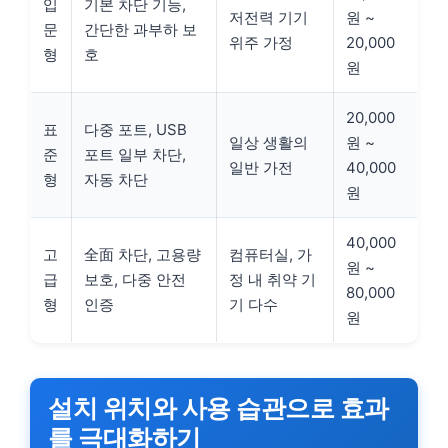
입
기본 차단 기능,
저전력 기기
원 ~
문
간단한 과부하 보
위주 가정
20,000
형
호
원
20,000
표
다중 포트, USB
일상 생활의
원 ~
준
포트 일부 차단,
일반 가전
40,000
형
자동 차단
원
40,000
고
全面 차단, 고용량
컴퓨터실, 가
원 ~
급
보호, 다중 안전
정 내 취약 기
80,000
형
인증
기 다수
원
설치 위치와 사용 습관으로 효과
를 극대화하기