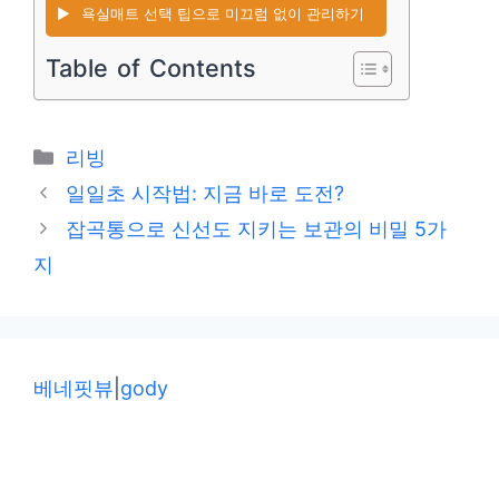
▶️
욕실매트 선택 팁으로 미끄럼 없이 관리하기
Table of Contents
카
리빙
테
일일초 시작법: 지금 바로 도전?
고
잡곡통으로 신선도 지키는 보관의 비밀 5가
리
지
베네핏뷰
|
gody