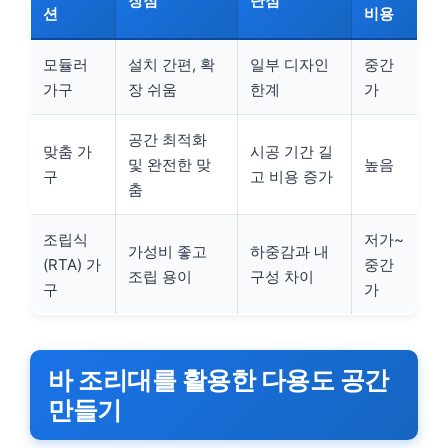
장점
단점
션
비용
모듈러
설치 간편, 확
일부 디자인
중간
가구
장 쉬움
한계
가
공간 최적화
맞춤 가
시공 기간 길
및 완전한 맞
높음
구
고 비용 증가
춤
조립식
저가~
가성비 좋고
하중감과 내
(RTA) 가
중간
조립 용이
구성 차이
구
가
바 조리대를 활용한 다용도 공간
만들기