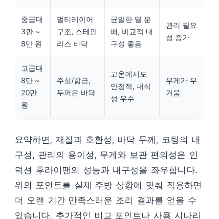
중급대
멀티레이어
균일한 열 분
관리 필요
3만 ~
구조, 스테인
배, 비교적 내
성 증가
8만 원
리스 바닥
구성 좋음
고급대
고온에서도
8만 ~
주철/합금,
무게가 무
안정적, 내식
20만
두꺼운 바닥
거움
성 우수
원
요약하면, 재질과 호환성, 바닥 두께, 코팅의 내
구성, 관리의 용이성, 무게와 보관 편의성은 인
덕션 후라이팬의 성능과 내구성을 좌우합니다.
위의 포인트를 실제 주방 상황에 맞춰 적용하면
더 오랜 기간 만족스러운 조리 결과를 얻을 수
있습니다. 추가적인 비교 포인트나 사용 시나리