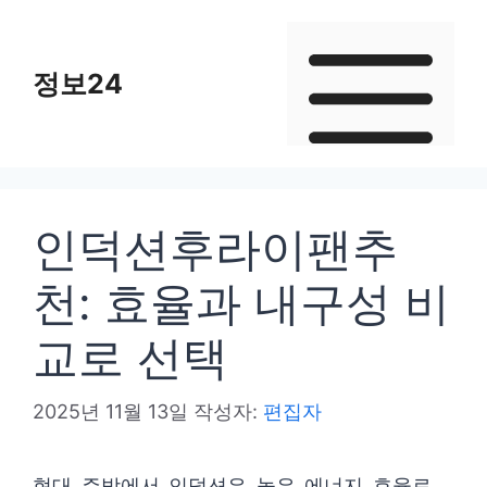
컨
텐
정보24
츠
로
건
너
뛰
인덕션후라이팬추
기
천: 효율과 내구성 비
교로 선택
2025년 11월 13일
작성자:
편집자
현대 주방에서 인덕션은 높은 에너지 효율로