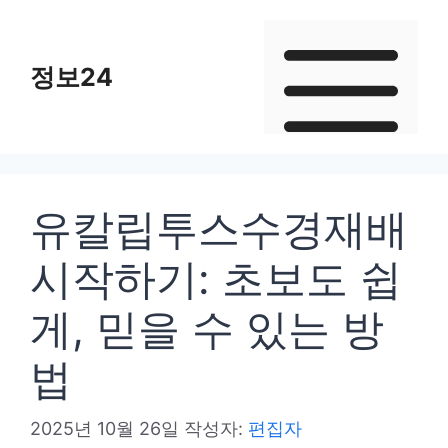
컨
텐
정보24
츠
로
건
너
뛰
유칼립투스수경재배
기
시작하기: 초보도 쉽
게, 믿을 수 있는 방
법
2025년 10월 26일
작성자:
편집자