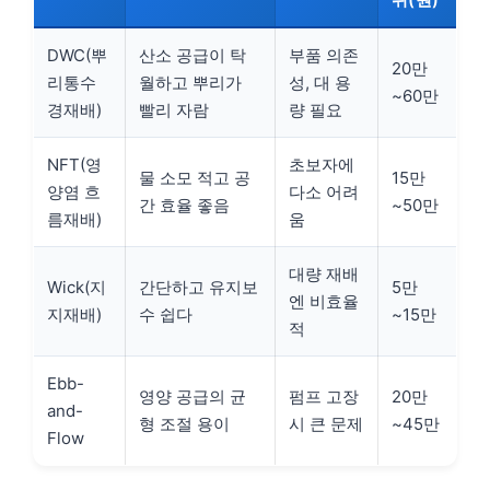
DWC(뿌
산소 공급이 탁
부품 의존
20만
리통수
월하고 뿌리가
성, 대 용
~60만
경재배)
빨리 자람
량 필요
NFT(영
초보자에
물 소모 적고 공
15만
양염 흐
다소 어려
간 효율 좋음
~50만
름재배)
움
대량 재배
Wick(지
간단하고 유지보
5만
엔 비효율
지재배)
수 쉽다
~15만
적
Ebb-
영양 공급의 균
펌프 고장
20만
and-
형 조절 용이
시 큰 문제
~45만
Flow