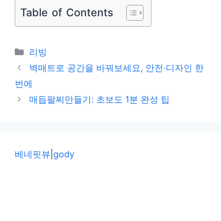
Table of Contents
카
리빙
테
벽매트로 공간을 바꿔보세요, 안전·디자인 한
고
번에
리
매듭팔찌만들기: 초보도 1분 완성 팁
베네핏뷰
|
gody