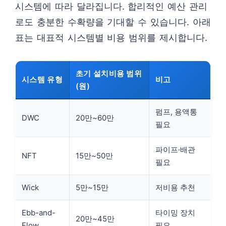
시스템에 따라 달라집니다. 합리적인 예산 관리
로도 충분한 수확량을 기대할 수 있습니다. 아래
표는 대표적 시스템별 비용 범위를 제시합니다.
초기 설치비용 범위
시스템 유형
비고
(원)
펌프, 용액통
DWC
20만~60만
필요
파이프·배관
NFT
15만~50만
필요
Wick
5만~15만
저비용 추천
Ebb-and-
타이밍 장치
20만~45만
Flow
필요