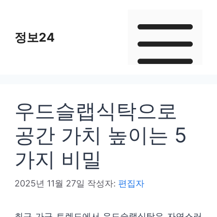
컨
텐
정보24
츠
로
건
너
뛰
우드슬랩식탁으로
기
공간 가치 높이는 5
가지 비밀
2025년 11월 27일
작성자:
편집자
최근 가구 트렌드에서 우드슬랩식탁은 자연스러