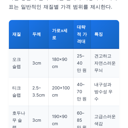
표는 일반적인 재질별 가격 범위를 제시한다.
대략
가로x세
재질
두께
적 가
특징
로
격대
25–
견고하고
오크
180×90
3cm
40
자연스러운
슬랩
cm
만 원
무늬
40–
내구성과
티크
2.5–
200×100
70
방수성 우
슬랩
3.5cm
cm
만 원
수
호두나
60–
190×90
고급스러운
무 슬
3cm
85
cm
색감
랩
만 원