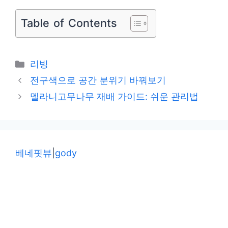
Table of Contents
카
리빙
테
전구색으로 공간 분위기 바꿔보기
고
멜라니고무나무 재배 가이드: 쉬운 관리법
리
베네핏뷰
|
gody