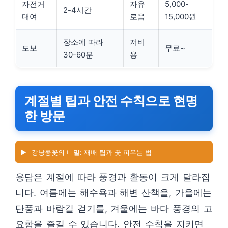
자전거
자유
5,000-
2-4시간
대여
로움
15,000원
장소에 따라
저비
도보
무료~
30-60분
용
계절별 팁과 안전 수칙으로 현명
한 방문
▶️
강낭콩꽃의 비밀: 재배 팁과 꽃 피우는 법
용담은 계절에 따라 풍경과 활동이 크게 달라집
니다. 여름에는 해수욕과 해변 산책을, 가을에는
단풍과 바람길 걷기를, 겨울에는 바다 풍경의 고
요함을 즐길 수 있습니다. 안전 수칙을 지키면