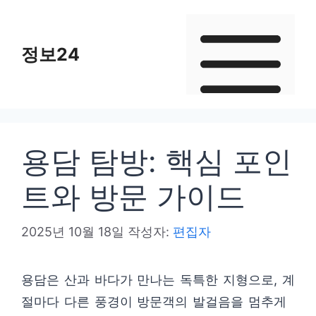
컨
텐
정보24
츠
로
건
너
뛰
용담 탐방: 핵심 포인
기
트와 방문 가이드
2025년 10월 18일
작성자:
편집자
용담은 산과 바다가 만나는 독특한 지형으로, 계
절마다 다른 풍경이 방문객의 발걸음을 멈추게