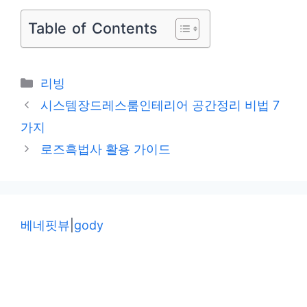
Table of Contents
카
리빙
테
시스템장드레스룸인테리어 공간정리 비법 7
고
가지
리
로즈흑법사 활용 가이드
베네핏뷰
|
gody