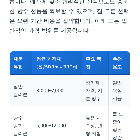
릅니다. 예산에 맞춘 합리적인 선택으로도 충분
한 방수 성능을 확보할 수 있으며, 잘 고른 선택
은 오랜 기간 비용을 절약합니다. 아래 표는 일
반적인 가격 범위를 제공합니다.
제품
평균 가격대
주요 특
추천
유형
(원/500ml~300g)
징
용도
합리적
일반
일반
3,000–7,000
가격, 기
욕실
실리콘
본 방수
시공
물 노
방수
높은 내
출이
강화
5,000–12,000
수성, 변
잦은
실리콘
형 저항
공간