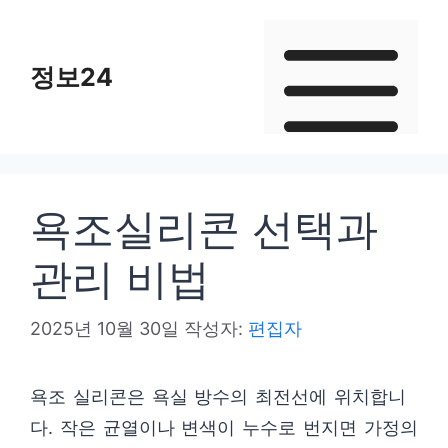
컨
텐
정보24
츠
로
건
너
뛰
욕조실리콘 선택과
기
관리 비법
2025년 10월 30일
작성자:
편집자
욕조 실리콘은 욕실 방수의 최전선에 위치합니
다. 작은 균열이나 변색이 누수로 번지면 가정의