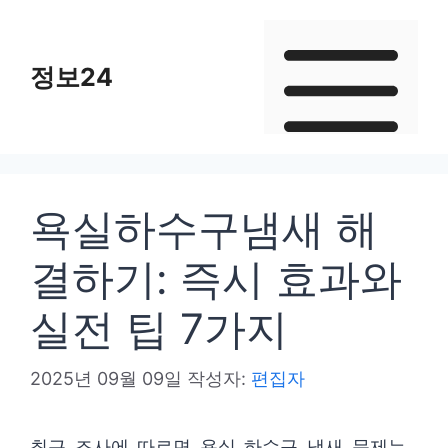
컨
텐
정보24
츠
로
건
너
뛰
욕실하수구냄새 해
기
결하기: 즉시 효과와
실전 팁 7가지
2025년 09월 09일
작성자:
편집자
최근 조사에 따르면 욕실 하수구 냄새 문제는