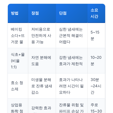
소요
방법
장점
단점
시간
베이킹
저비용으로
심한 냄새에는
5~15
소다+뜨
안전하게 사
근본적 해결이
분
거운 물
용 가능
어렵다
식초+물
자연 분해에
강한 냄새에는
10~20
(비율
도움
효과가 제한적
분
1:1)
미생물 분해
효과가 나타나
30분
효소 청
로 잔류 냄새
려면 시간이 필
~24시
소제
감소
요하다
간
상업용
잔류물 위험 및
주로
강력한 효과
화학 청
파이프 손상 가
15~30