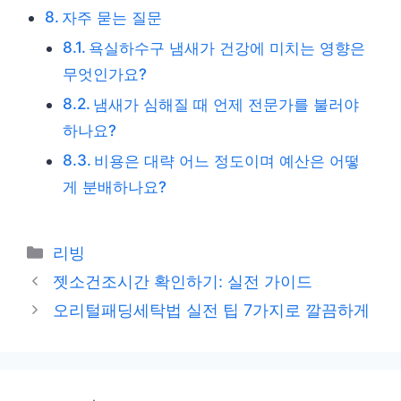
자주 묻는 질문
욕실하수구 냄새가 건강에 미치는 영향은
무엇인가요?
냄새가 심해질 때 언제 전문가를 불러야
하나요?
비용은 대략 어느 정도이며 예산은 어떻
게 분배하나요?
카
리빙
테
젯소건조시간 확인하기: 실전 가이드
고
오리털패딩세탁법 실전 팁 7가지로 깔끔하게
리