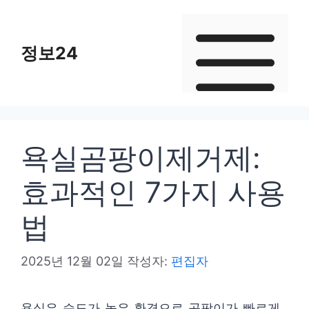
컨
텐
정보24
츠
로
건
너
뛰
욕실곰팡이제거제:
기
효과적인 7가지 사용
법
2025년 12월 02일
작성자:
편집자
욕실은 습도가 높은 환경으로 곰팡이가 빠르게