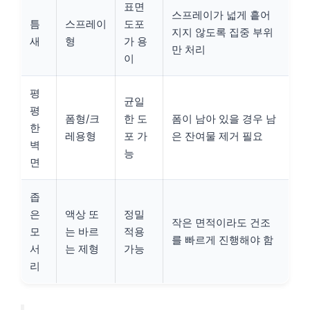
표면
스프레이가 넓게 흩어
틈
스프레이
도포
지지 않도록 집중 부위
새
형
가 용
만 처리
이
평
균일
평
폼형/크
한 도
폼이 남아 있을 경우 남
한
레용형
포 가
은 잔여물 제거 필요
벽
능
면
좁
은
액상 또
정밀
작은 면적이라도 건조
모
는 바르
적용
를 빠르게 진행해야 함
서
는 제형
가능
리