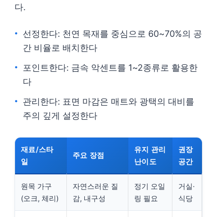
다.
선정한다: 천연 목재를 중심으로 60~70%의 공
간 비율로 배치한다
포인트한다: 금속 악센트를 1~2종류로 활용한
다
관리한다: 표면 마감은 매트와 광택의 대비를
주의 깊게 설정한다
재료/스타
유지 관리
권장
주요 장점
일
난이도
공간
원목 가구
자연스러운 질
정기 오일
거실·
(오크, 체리)
감, 내구성
링 필요
식당