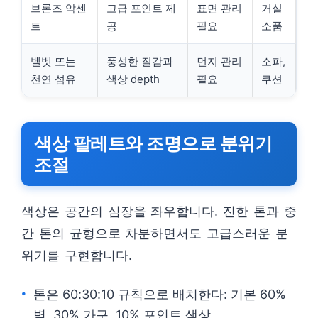
브론즈 악센
고급 포인트 제
표면 관리
거실
트
공
필요
소품
벨벳 또는
풍성한 질감과
먼지 관리
소파,
천연 섬유
색상 depth
필요
쿠션
색상 팔레트와 조명으로 분위기
조절
색상은 공간의 심장을 좌우합니다. 진한 톤과 중
간 톤의 균형으로 차분하면서도 고급스러운 분
위기를 구현합니다.
톤은 60:30:10 규칙으로 배치한다: 기본 60%
벽, 30% 가구, 10% 포인트 색상