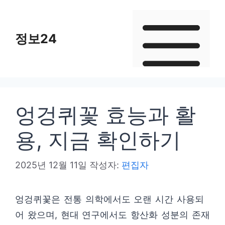
컨
텐
정보24
츠
로
건
너
뛰
엉겅퀴꽃 효능과 활
기
용, 지금 확인하기
2025년 12월 11일
작성자:
편집자
엉겅퀴꽃은 전통 의학에서도 오랜 시간 사용되
어 왔으며, 현대 연구에서도 항산화 성분의 존재