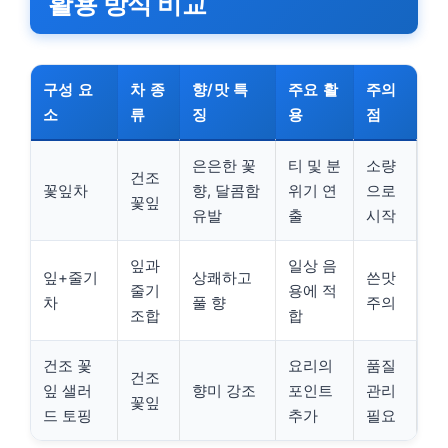
활용 방식 비교
구성 요
차 종
향/맛 특
주요 활
주의
소
류
징
용
점
은은한 꽃
티 및 분
소량
건조
꽃잎차
향, 달콤함
위기 연
으로
꽃잎
유발
출
시작
잎과
일상 음
잎+줄기
상쾌하고
쓴맛
줄기
용에 적
차
풀 향
주의
조합
합
건조 꽃
요리의
품질
건조
잎 샐러
향미 강조
포인트
관리
꽃잎
드 토핑
추가
필요