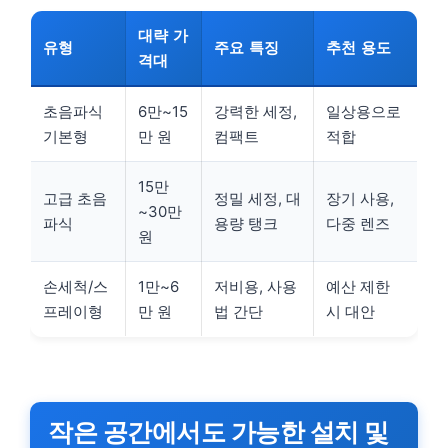
대략 가
유형
주요 특징
추천 용도
격대
초음파식
6만~15
강력한 세정,
일상용으로
기본형
만 원
컴팩트
적합
15만
고급 초음
정밀 세정, 대
장기 사용,
~30만
파식
용량 탱크
다중 렌즈
원
손세척/스
1만~6
저비용, 사용
예산 제한
프레이형
만 원
법 간단
시 대안
작은 공간에서도 가능한 설치 및