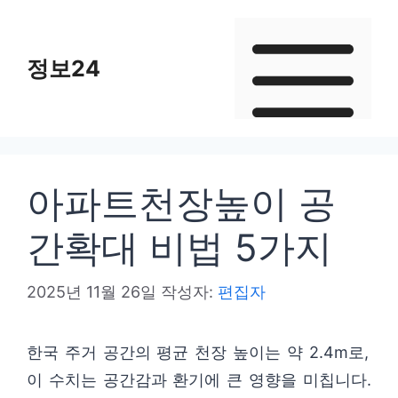
컨
텐
정보24
츠
로
건
너
뛰
아파트천장높이 공
기
간확대 비법 5가지
2025년 11월 26일
작성자:
편집자
한국 주거 공간의 평균 천장 높이는 약 2.4m로,
이 수치는 공간감과 환기에 큰 영향을 미칩니다.