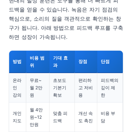
현대의 발성 훈련은 도구를 통해 더 빠르게 피
드백을 얻을 수 있습니다. 녹음은 자기 점검의
핵심으로, 소리의 질을 객관적으로 확인하는 창
구가 됩니다. 아래 방법으로 피드백 루프를 구축
하면 성장이 가속됩니다.
비용 범
기대 효
방법
장점
단점
위
과
온라
무료~
초보도
편리하
피드백의
인
월 2만
기본기
고 저비
깊이 제
강의
원
확보
용
한
월 4만
개인
맞춤 피
개선 속
비용 부
원~12
지도
드백
도 촉진
담
만원