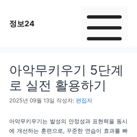
컨
텐
정보24
츠
로
건
너
뛰
아악무키우기 5단계
기
로 실전 활용하기
2025년 09월 13일
작성자:
편집자
아악무키우기는 발성의 안정성과 표현력을 동시
에 개선하는 훈련으로, 꾸준한 연습이 효과를 빠