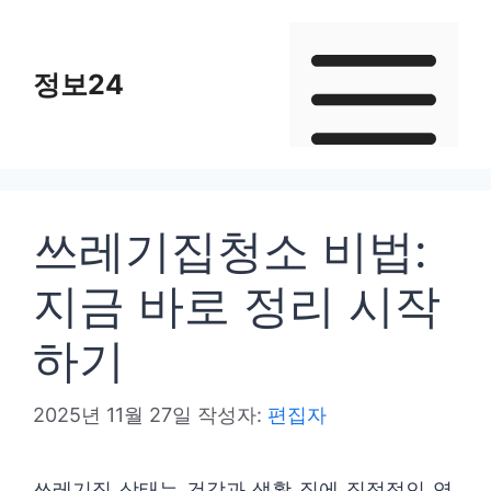
컨
텐
정보24
츠
로
건
너
뛰
쓰레기집청소 비법:
기
지금 바로 정리 시작
하기
2025년 11월 27일
작성자:
편집자
쓰레기집 상태는 건강과 생활 질에 직접적인 영