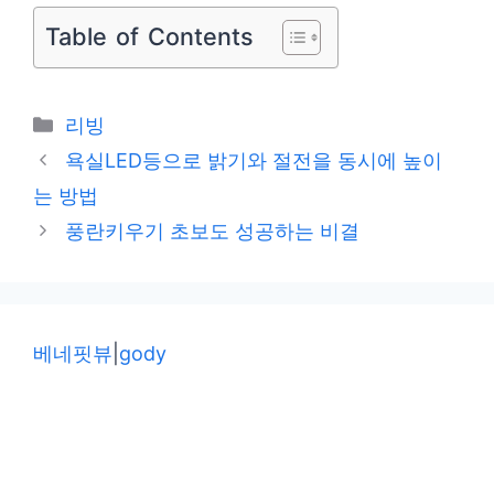
Table of Contents
카
리빙
테
욕실LED등으로 밝기와 절전을 동시에 높이
고
는 방법
리
풍란키우기 초보도 성공하는 비결
베네핏뷰
|
gody