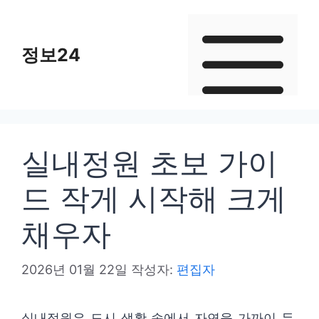
컨
텐
정보24
츠
로
건
너
뛰
실내정원 초보 가이
기
드 작게 시작해 크게
채우자
2026년 01월 22일
작성자:
편집자
실내정원은 도시 생활 속에서 자연을 가까이 두