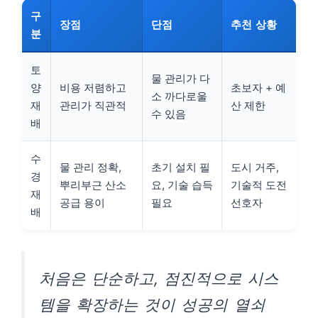
구
장점
단점
추천 상황
분
토
물 관리가 다
양
비용 저렴하고
초보자 + 예
소 까다로울
재
관리가 직관적
산 제한
수 있음
배
수
물 관리 정확,
초기 설치 필
도시 거주,
경
뿌리부근 산소
요, 기술 습득
기술적 도전
재
공급 용이
필요
선호자
배
처음은 단순하고, 점진적으로 시스
템을 확장하는 것이 성공의 열쇠