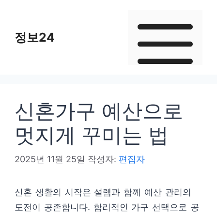
컨
텐
정보24
츠
로
건
너
뛰
신혼가구 예산으로
기
멋지게 꾸미는 법
2025년 11월 25일
작성자:
편집자
신혼 생활의 시작은 설렘과 함께 예산 관리의
도전이 공존합니다. 합리적인 가구 선택으로 공