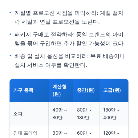
계절별 프로모션 시점을 파악하라: 계절 끝자
락 세일과 연말 프로모션을 노린다.
패키지 구매로 절약하라: 동일 브랜드의 아이
템을 묶어 구입하면 추가 할인 가능성이 크다.
배송 및 설치 옵션을 비교하라: 무료 배송이나
설치 서비스 여부를 확인한다.
예산형
가구 품목
중간(원)
고급(원)
(원)
40만 ~
80만 ~
180만 ~
소파
80만
180만
400만
침대 프레임
30만 ~
60만 ~
120만 ~