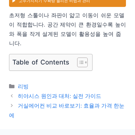
▶️
고추가지치기 수확량 늘리는 비법과 관리
초저형 스툴이나 좌판이 얇고 이동이 쉬운 모델
이 적합합니다. 공간 제약이 큰 환경일수록 높이
와 폭을 작게 설계된 모델이 활용성을 높여 줍
니다.
Table of Contents
카
리빙
테
히야시스 원인과 대처: 실전 가이드
고
거실에어컨 비교 바로보기: 효율과 가격 한눈
리
에