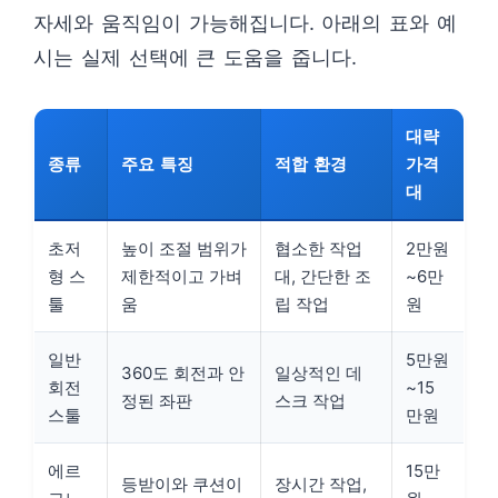
자세와 움직임이 가능해집니다. 아래의 표와 예
시는 실제 선택에 큰 도움을 줍니다.
대략
종류
주요 특징
적합 환경
가격
대
초저
높이 조절 범위가
협소한 작업
2만원
형 스
제한적이고 가벼
대, 간단한 조
~6만
툴
움
립 작업
원
일반
5만원
360도 회전과 안
일상적인 데
회전
~15
정된 좌판
스크 작업
스툴
만원
에르
15만
등받이와 쿠션이
장시간 작업,