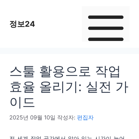
컨
텐
정보24
츠
로
건
너
뛰
스툴 활용으로 작업
기
효율 올리기: 실전 가
이드
2025년 09월 10일
작성자:
편집자
전 세계 작업 공간에서 앉아 있는 시간이 늘어