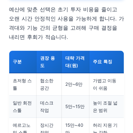
예산에 맞춘 선택은 초기 투자 비용을 줄이고
오랜 시간 안정적인 사용을 가능하게 합니다. 가
격대와 기능 간의 균형을 고려해 구매 결정을
내리면 후회가 적습니다.
권장 용
대략 가격
구분
주요 특징
도
대(원)
초저형 스
협소한
가볍고 이동
2만~6만
툴
공간
이 쉬움
일반 회전
데스크
높이 조절 넓
5만~15만
스툴
작업
은 범위
에르고노
장시간
15만~40
허리 지원 기
믹 스툴
작업
만
능 강화