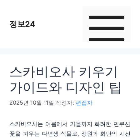
컨
텐
정보24
츠
로
건
너
뛰
스카비오사 키우기
기
가이드와 디자인 팁
2025년 10월 11일
작성자:
편집자
스카비오사는 여름에서 가을까지 화려한 핀쿠션
꽃을 피우는 다년생 식물로, 정원과 화단의 시선