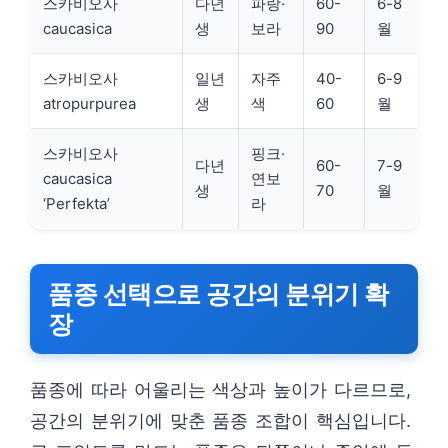
스카비오사
다년
파랑·
60-
6-8
caucasica
생
보라
90
월
스카비오사
일년
자주
40-
6-9
atropurpurea
생
색
60
월
스카비오사
핑크·
다년
60-
7-9
caucasica
연보
생
70
월
‘Perfekta’
라
품종 선택으로 공간의 분위기 확
장
품종에 따라 어울리는 색상과 높이가 다르므로,
공간의 분위기에 맞춘 품종 조합이 핵심입니다.