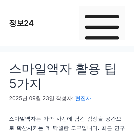
컨
텐
정보24
츠
로
건
너
뛰
스마일액자 활용 팁
기
5가지
2025년 09월 23일
작성자:
편집자
스마일액자는 가족 사진에 담긴 감정을 공간으
로 확산시키는 데 탁월한 도구입니다. 최근 연구