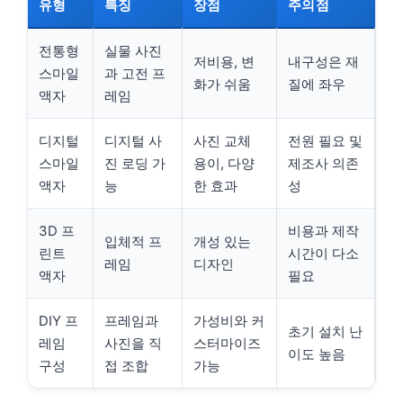
유형
특징
장점
주의점
전통형
실물 사진
저비용, 변
내구성은 재
스마일
과 고전 프
화가 쉬움
질에 좌우
액자
레임
디지털
디지털 사
사진 교체
전원 필요 및
스마일
진 로딩 가
용이, 다양
제조사 의존
액자
능
한 효과
성
3D 프
비용과 제작
입체적 프
개성 있는
린트
시간이 다소
레임
디자인
액자
필요
DIY 프
프레임과
가성비와 커
초기 설치 난
레임
사진을 직
스터마이즈
이도 높음
구성
접 조합
가능