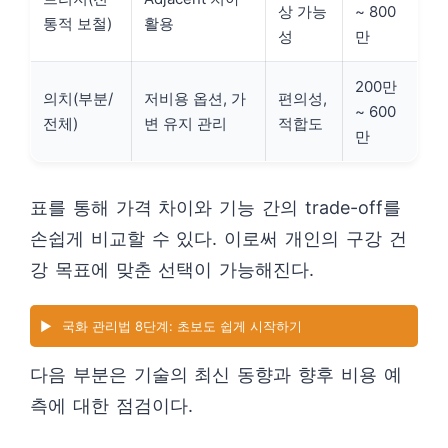
상 가능
~ 800
통적 보철)
활용
성
만
200만
의치(부분/
저비용 옵션, 가
편의성,
~ 600
전체)
변 유지 관리
적합도
만
표를 통해 가격 차이와 기능 간의 trade-off를
손쉽게 비교할 수 있다. 이로써 개인의 구강 건
강 목표에 맞춘 선택이 가능해진다.
▶️
국화 관리법 8단계: 초보도 쉽게 시작하기
다음 부분은 기술의 최신 동향과 향후 비용 예
측에 대한 점검이다.