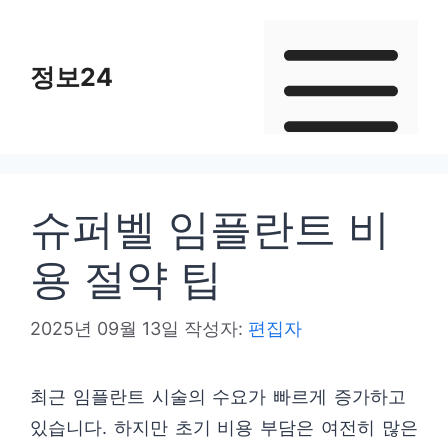
컨
텐
정보24
츠
로
건
너
뛰
슈퍼벨 임플란트 비
기
용 절약 팁
2025년 09월 13일
작성자:
편집자
최근 임플란트 시술의 수요가 빠르게 증가하고
있습니다. 하지만 초기 비용 부담은 여전히 많은