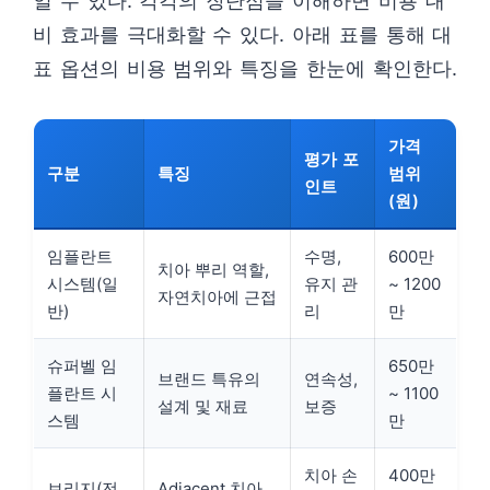
일 수 있다. 각각의 장단점을 이해하면 비용 대
비 효과를 극대화할 수 있다. 아래 표를 통해 대
표 옵션의 비용 범위와 특징을 한눈에 확인한다.
가격
평가 포
구분
특징
범위
인트
(원)
임플란트
수명,
600만
치아 뿌리 역할,
시스템(일
유지 관
~ 1200
자연치아에 근접
반)
리
만
슈퍼벨 임
650만
브랜드 특유의
연속성,
플란트 시
~ 1100
설계 및 재료
보증
스템
만
치아 손
400만
브리지(전
Adjacent 치아