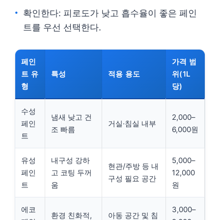
확인한다: 피로도가 낮고 흡수율이 좋은 페인
트를 우선 선택한다.
페인
가격 범
트 유
특성
적용 용도
위(1L
형
당)
수성
냄새 낮고 건
2,000–
페인
거실·침실 내부
조 빠름
6,000원
트
유성
내구성 강하
5,000–
현관/주방 등 내
페인
고 코팅 두꺼
12,000
구성 필요 공간
트
움
원
에코
3,000–
환경 친화적,
아동 공간 및 침