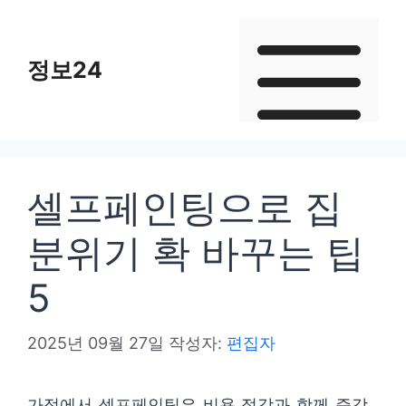
컨
텐
정보24
츠
로
건
너
뛰
셀프페인팅으로 집
기
분위기 확 바꾸는 팁
5
2025년 09월 27일
작성자:
편집자
가정에서 셀프페인팅은 비용 절감과 함께 즉각