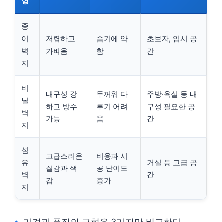
형
종
이
저렴하고
습기에 약
초보자, 임시 공
벽
가벼움
함
간
지
비
내구성 강
두꺼워 다
주방·욕실 등 내
닐
하고 방수
루기 어려
구성 필요한 공
벽
가능
움
간
지
섬
고급스러운
비용과 시
유
거실 등 고급 공
질감과 색
공 난이도
벽
간
감
증가
지
가격과 품질의 균형을 3가지만 비교한다