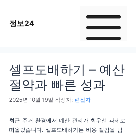
컨
텐
정보24
츠
로
건
너
뛰
셀프도배하기 – 예산
기
절약과 빠른 성과
2025년 10월 19일
작성자:
편집자
최근 주거 환경에서 예산 관리가 최우선 과제로
떠올랐습니다. 셀프도배하기는 비용 절감을 넘