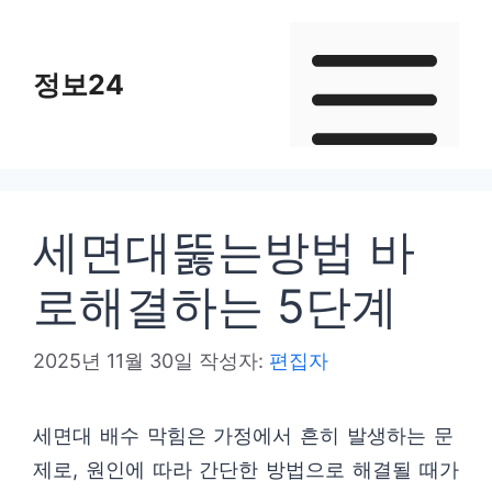
컨
텐
정보24
츠
로
건
너
뛰
세면대뚫는방법 바
기
로해결하는 5단계
2025년 11월 30일
작성자:
편집자
세면대 배수 막힘은 가정에서 흔히 발생하는 문
제로, 원인에 따라 간단한 방법으로 해결될 때가