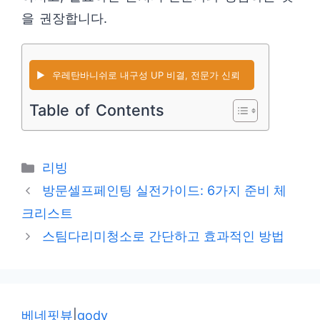
을 권장합니다.
▶️
우레탄바니쉬로 내구성 UP 비결, 전문가 신뢰
Table of Contents
카
리빙
테
방문셀프페인팅 실전가이드: 6가지 준비 체
고
크리스트
리
스팀다리미청소로 간단하고 효과적인 방법
베네핏뷰
|
gody