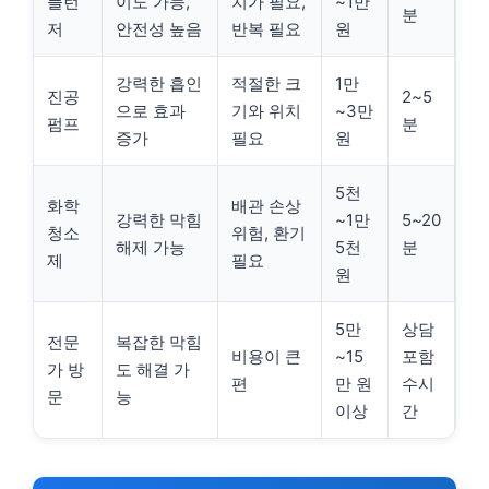
플런
이도 가능,
치가 필요,
~1만
분
저
안전성 높음
반복 필요
원
강력한 흡인
적절한 크
1만
진공
2~5
으로 효과
기와 위치
~3만
펌프
분
증가
필요
원
5천
화학
배관 손상
강력한 막힘
~1만
5~20
청소
위험, 환기
해제 가능
5천
분
제
필요
원
5만
상담
전문
복잡한 막힘
비용이 큰
~15
포함
가 방
도 해결 가
편
만 원
수시
문
능
이상
간