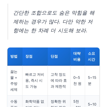
간단한 조합으로도 숨은 막힘을 해
제하는 경우가 많다. 다만 약한 저
항에는 한 차례 더 시도해 보라.
대략
소요
방법
장점
단점
비용
시간
끓는
빠르고 저비
고착 정도
물 +
0~5
5~15
용, 즉시 시
에 따라 효
주방
천 원
분
도 가능
과 제한적
세제
수동
화학약품 없
정확한 위
5천
5~10