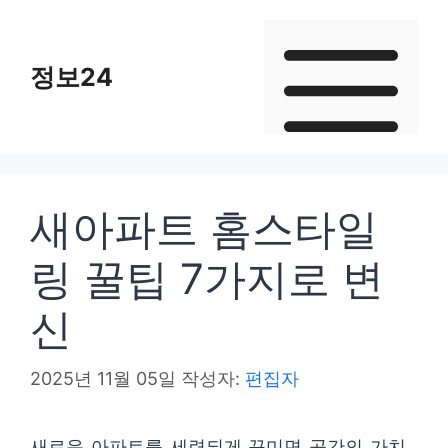
컨
텐
정보24
츠
로
건
너
뛰
새아파트 홈스타일
기
링 꿀팁 7가지로 변
신
2025년 11월 05일
작성자:
편집자
새로운 아파트를 세련되게 꾸미면 공간의 가치