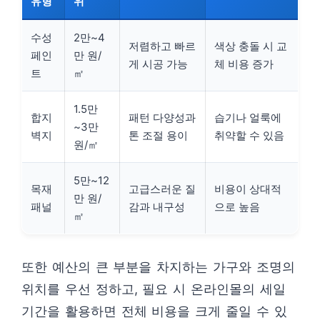
유형
위
수성
2만~4
저렴하고 빠르
색상 충돌 시 교
페인
만 원/
게 시공 가능
체 비용 증가
트
㎡
1.5만
합지
패턴 다양성과
습기나 얼룩에
~3만
벽지
톤 조절 용이
취약할 수 있음
원/㎡
5만~12
목재
고급스러운 질
비용이 상대적
만 원/
패널
감과 내구성
으로 높음
㎡
또한 예산의 큰 부분을 차지하는 가구와 조명의
위치를 우선 정하고, 필요 시 온라인몰의 세일
기간을 활용하면 전체 비용을 크게 줄일 수 있