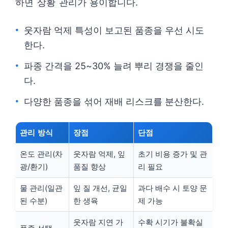
하면 상황 관리가 용이합니다.
웃자람 억제 특성이 보고된 품종을 우선 시도
한다.
파종 간격을 25~30% 늘려 뿌리 경쟁을 줄인
다.
다양한 품종을 섞어 재배 리스크를 분산한다.
관리 방식
장점
단점
온도 관리(차
웃자람 억제, 잎
초기 비용 증가 및 관
광/환기)
품질 향상
리 필요
물 관리(일관
잎 질 개선, 균일
과다 배수 시 토양 문
된 수분)
한 생육
제 가능
웃자람 지연 가
수확 시기가 불확실