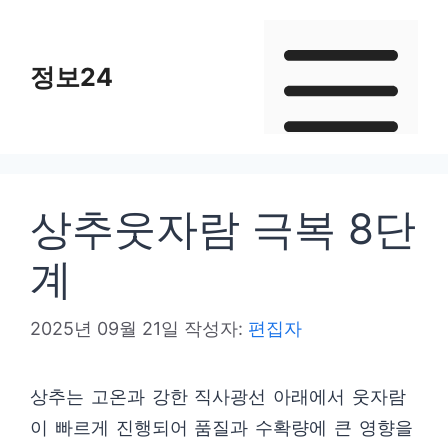
컨
텐
정보24
츠
로
건
너
뛰
상추웃자람 극복 8단
기
계
2025년 09월 21일
작성자:
편집자
상추는 고온과 강한 직사광선 아래에서 웃자람
이 빠르게 진행되어 품질과 수확량에 큰 영향을