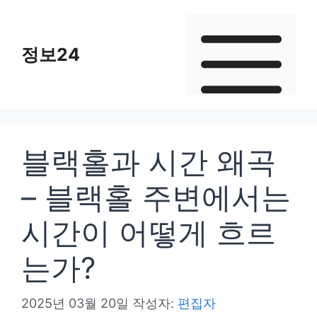
컨
텐
정보24
츠
로
건
너
뛰
블랙홀과 시간 왜곡
기
– 블랙홀 주변에서는
시간이 어떻게 흐르
는가?
2025년 03월 20일
작성자:
편집자