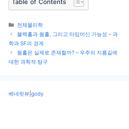
Table of Contents
카
천체물리학
테
블랙홀과 웜홀, 그리고 타임머신 가능성 – 과
고
학과 SF의 경계
리
웜홀은 실제로 존재할까? – 우주의 지름길에
대한 과학적 탐구
베네핏뷰
|
gody