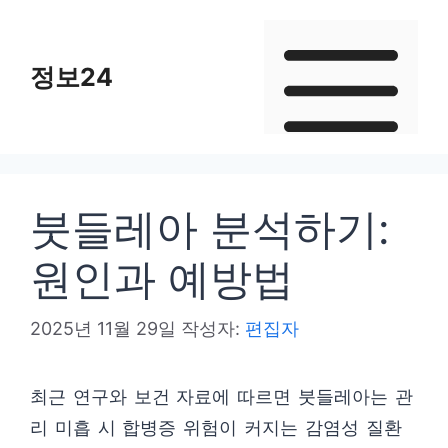
컨
텐
정보24
츠
로
건
너
뛰
붓들레아 분석하기:
기
원인과 예방법
2025년 11월 29일
작성자:
편집자
최근 연구와 보건 자료에 따르면 붓들레아는 관
리 미흡 시 합병증 위험이 커지는 감염성 질환