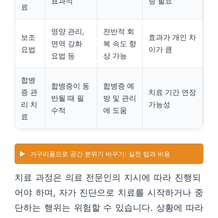
효과적
링 필요
료
영양 관리,
전반적 회
보조
효과가 개인 차
면역 강화
복 속도 향
요법
이가 큼
요법 등
상 가능
합병
합병증이 동
합병증 예
증 관
치료 기간 연장
반될 때 필
방 및 관리
리 치
가능성
수적
에 도움
료
▶️
가구리폼으로 공간 분위기 바꾸기: 실전 팁과 비용
치료 과정은 의료 전문인의 지시에 따라 진행되
어야 하며, 자가 진단으로 치료를 시작하거나 중
단하는 행위는 위험할 수 있습니다. 상황에 따라