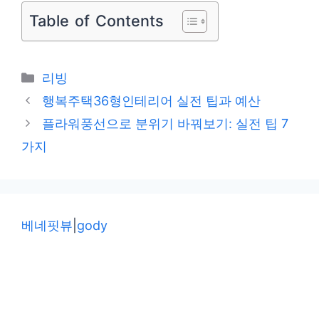
Table of Contents
카
리빙
테
행복주택36형인테리어 실전 팁과 예산
고
플라워풍선으로 분위기 바꿔보기: 실전 팁 7
리
가지
베네핏뷰
|
gody