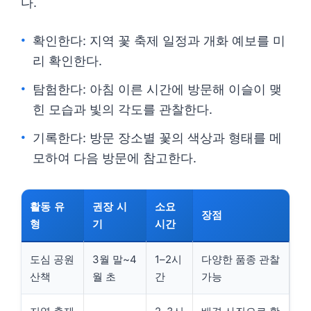
다.
확인한다: 지역 꽃 축제 일정과 개화 예보를 미
리 확인한다.
탐험한다: 아침 이른 시간에 방문해 이슬이 맺
힌 모습과 빛의 각도를 관찰한다.
기록한다: 방문 장소별 꽃의 색상과 형태를 메
모하여 다음 방문에 참고한다.
활동 유
권장 시
소요
장점
형
기
시간
도심 공원
3월 말~4
1–2시
다양한 품종 관찰
산책
월 초
간
가능