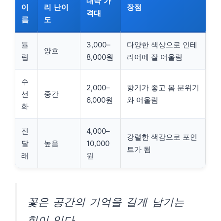
대략 가
이
리 난이
장점
격대
름
도
튤
3,000–
다양한 색상으로 인테
양호
립
8,000원
리어에 잘 어울림
수
2,000–
향기가 좋고 봄 분위기
선
중간
6,000원
와 어울림
화
진
4,000–
강렬한 색감으로 포인
달
높음
10,000
트가 됨
래
원
꽃은 공간의 기억을 길게 남기는
힘이 있다.