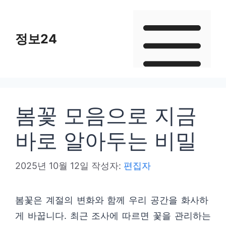
컨
텐
정보24
츠
로
건
너
뛰
봄꽃 모음으로 지금
기
바로 알아두는 비밀
2025년 10월 12일
작성자:
편집자
봄꽃은 계절의 변화와 함께 우리 공간을 화사하
게 바꿉니다. 최근 조사에 따르면 꽃을 관리하는