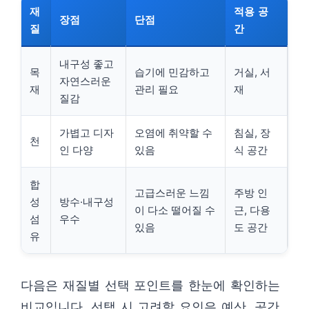
재
적용 공
장점
단점
질
간
내구성 좋고
목
습기에 민감하고
거실, 서
자연스러운
재
관리 필요
재
질감
가볍고 디자
오염에 취약할 수
침실, 장
천
인 다양
있음
식 공간
합
고급스러운 느낌
주방 인
성
방수·내구성
이 다소 떨어질 수
근, 다용
섬
우수
있음
도 공간
유
다음은 재질별 선택 포인트를 한눈에 확인하는
비교입니다. 선택 시 고려할 요인은 예산, 공간