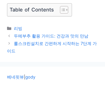
Table of Contents
카
리빙
테
두메부추 활용 가이드: 건강과 맛의 만남
고
롤스크린설치로 간편하게 시작하는 7단계 가
리
이드
베네핏뷰
|
gody