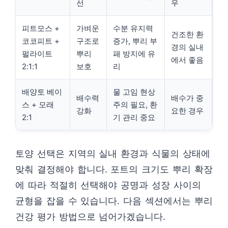
선
우
피트모스 +
가벼운
수분 유지력
건조한 환
코코피트 +
구조로
증가, 뿌리 부
경의 실내
펄라이트
뿌리
패 방지에 유
에서 좋음
2:1:1
보호
리
배양토 베이
물 고임 현상
배수력
배수가 중
스 + 모래
주의 필요, 환
강화
요한 경우
2:1
기 관리 중요
토양 선택은 지역의 실내 환경과 식물의 상태에
맞춰 결정해야 합니다. 포트의 크기도 뿌리 확장
에 따라 적절히 선택해야 공명과 성장 사이의
균형을 잡을 수 있습니다. 다음 섹션에서는 뿌리
건강 평가 방법으로 넘어가겠습니다.