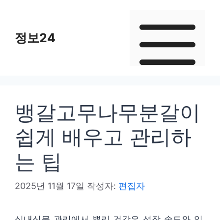
컨
텐
정보24
츠
로
건
너
뛰
뱅갈고무나무분갈이
기
쉽게 배우고 관리하
는 팁
2025년 11월 17일
작성자:
편집자
실내식물 관리에서 뿌리 건강은 성장 속도와 잎