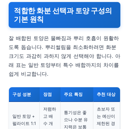
적합한 화분 선택과 토양 구성의
기본 원칙
잘 배합된 토양은 물빠짐과 뿌리 호흡이 원활하
도록 돕습니다. 뿌리썰림을 최소화하려면 화분
크기도 과감히 과하지 않게 선택해야 합니다. 아
래 표는 일반 토양부터 특수 배합까지의 차이를
쉽게 비교합니다.
구성 성분
장점
주요 특징
추천 대상
저렴하
초보자 또
통기성은 좋
일반 토양 +
고 배
는 예산이
으나 수분 유
펄라이트 1:1
수 개
제한된 경
지력은 보통