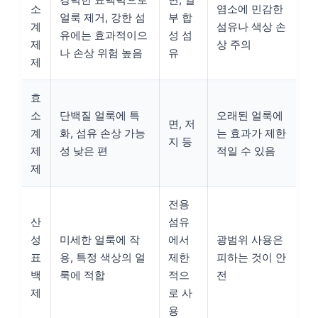
소
염소에 민감한
얼룩 제거, 강한 섬
부 합
계
섬유나 색상 손
유에는 효과적이으
성 섬
제
상 주의
나 손상 위험 높음
유
제
효
소
단백질 얼룩에 특
오래된 얼룩에
면, 저
계
화, 섬유 손상 가능
는 효과가 제한
지 등
제
성 낮은 편
적일 수 있음
제
전용
산
섬유
성
미세한 얼룩에 작
에서
광범위 사용은
표
용, 특정 색상의 얼
제한
피하는 것이 안
백
룩에 적합
적으
전
제
로 사
용