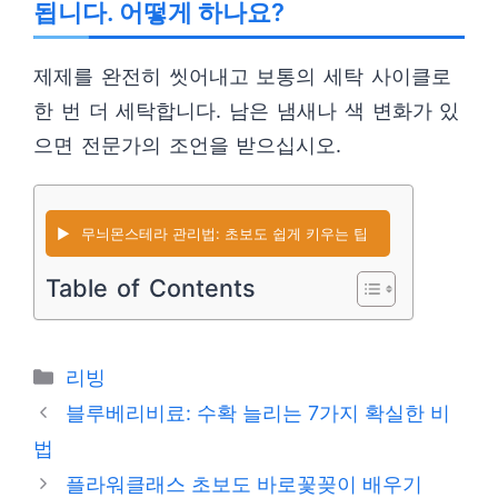
됩니다. 어떻게 하나요?
제제를 완전히 씻어내고 보통의 세탁 사이클로
한 번 더 세탁합니다. 남은 냄새나 색 변화가 있
으면 전문가의 조언을 받으십시오.
▶️
무늬몬스테라 관리법: 초보도 쉽게 키우는 팁
Table of Contents
카
리빙
테
블루베리비료: 수확 늘리는 7가지 확실한 비
고
법
리
플라워클래스 초보도 바로꽃꽂이 배우기