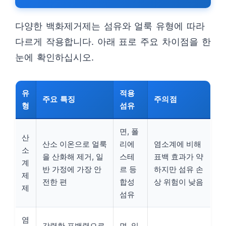
다양한 백화제거제는 섬유와 얼룩 유형에 따라
다르게 작용합니다. 아래 표로 주요 차이점을 한
눈에 확인하십시오.
유
적용
주요 특징
주의점
형
섬유
면, 폴
산
산소 이온으로 얼룩
리에
염소계에 비해
소
을 산화해 제거, 일
스테
표백 효과가 약
계
반 가정에 가장 안
르 등
하지만 섬유 손
제
전한 편
합성
상 위험이 낮음
제
섬유
염
강력한 표백력으로
면, 일